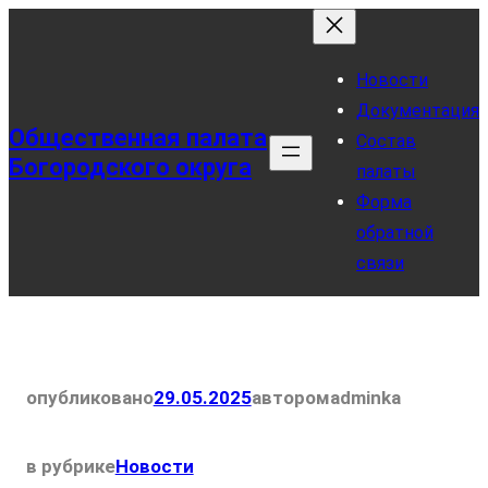
Перейти
к
Новости
содержимому
Документация
Общественная палата
Состав
Богородского округа
палаты
Форма
обратной
связи
опубликовано
29.05.2025
автором
adminka
в рубрике
Новости