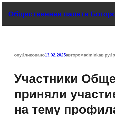
Перейти
Общественная палата Богоро
к
содержимому
опубликовано
13.02.2025
автором
adminka
в руб
Участники Обще
приняли участие
на тему профил