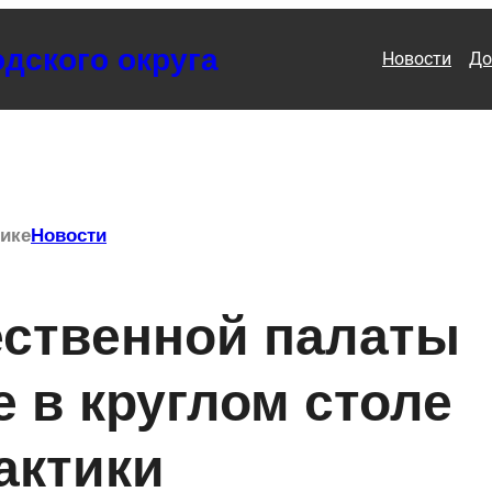
дского округа
Новости
До
рике
Новости
ственной палаты
 в круглом столе
актики