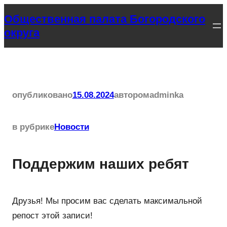
Перейти
Общественная палата Богородского
к
округа
содержимому
опубликовано
15.08.2024
автором
adminka
в рубрике
Новости
Поддержим наших ребят
Друзья! Мы просим вас сделать максимальной
репост этой записи!