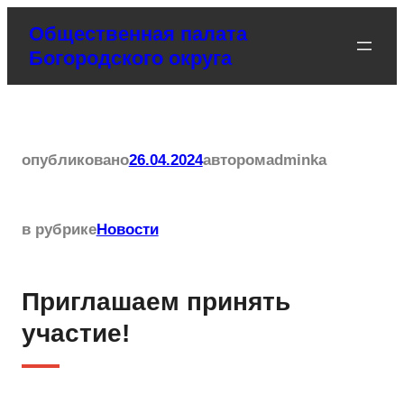
Перейти
Общественная палата
к
Богородского округа
содержимому
опубликовано
26.04.2024
автором
adminka
в рубрике
Новости
Приглашаем принять
участие!