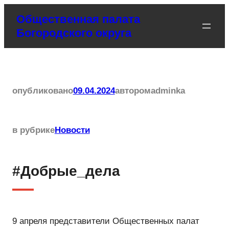
Перейти
Общественная палата
к
Богородского округа
содержимому
опубликовано
09.04.2024
автором
adminka
в рубрике
Новости
#Добрые_дела
9 апреля представители Общественных палат