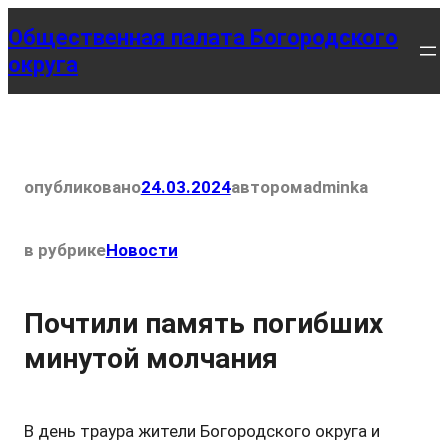
Перейти
Общественная палата Богородского
к
округа
содержимому
опубликовано
24.03.2024
автором
adminka
в рубрике
Новости
Почтили память погибших
минутой молчания
В день траура жители Богородского округа и