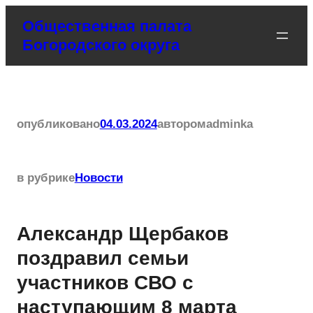
Перейти
Общественная палата
к
Богородского округа
содержимому
опубликовано
04.03.2024
автором
adminka
в рубрике
Новости
Александр Щербаков
поздравил семьи
участников СВО с
наступающим 8 марта