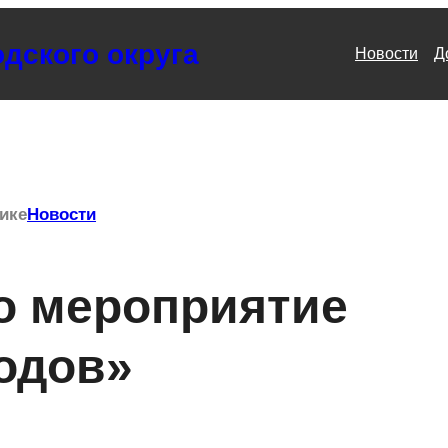
дского округа
Новости
Д
ике
Новости
о мероприятие
одов»