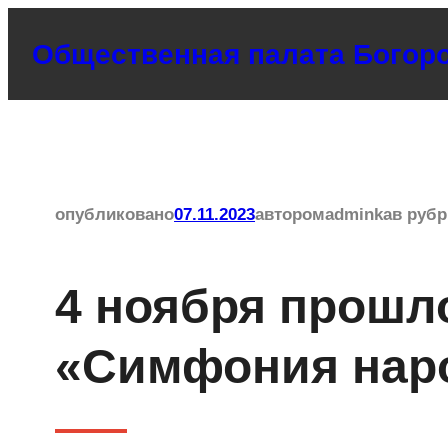
Перейти
Общественная палата Богоро
к
содержимому
опубликовано
07.11.2023
автором
adminka
в рубр
4 ноября прошл
«Симфония нар