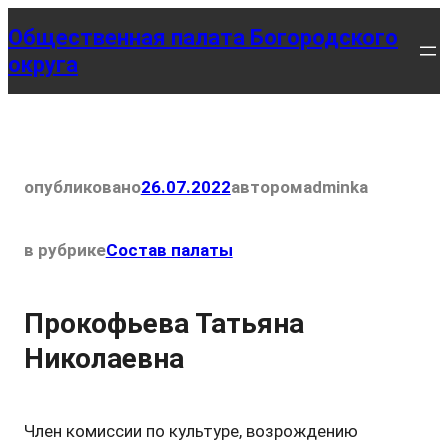
Перейти
Общественная палата Богородского
к
округа
содержимому
опубликовано
26.07.2022
автором
adminka
в рубрике
Состав палаты
Прокофьева Татьяна
Николаевна
Член комиссии по культуре, возрождению