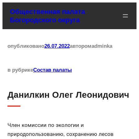
Перейти
Общественная палата
к
Богородского округа
содержимому
опубликовано
26.07.2022
автором
adminka
в рубрике
Состав палаты
Данилкин Олег Леонидович
Член комиссии по экологии и
природопользованию, сохранению лесов