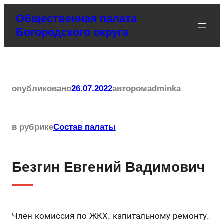
Перейти
Общественная палата
к
Богородского округа
содержимому
опубликовано
26.07.2022
автором
adminka
в рубрике
Состав палаты
Безгин Евгений Вадимович
Член комиссия по ЖКХ, капитальному ремонту,