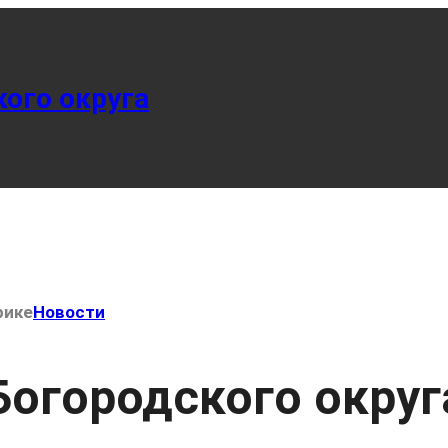
ого округа
рике
Новости
огородского округ