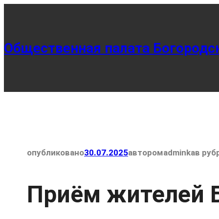
Перейти
к
содержимому
Общественная палата Богородск
опубликовано
30.07.2025
автором
adminka
в руб
Приём жителей Б