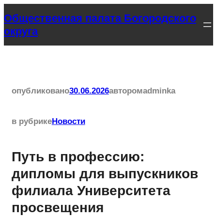
Перейти
Общественная палата Богородского
к
округа
содержимому
опубликовано
30.06.2026
автором
adminka
в рубрике
Новости
Путь в профессию:
дипломы для выпускников
филиала Университета
просвещения