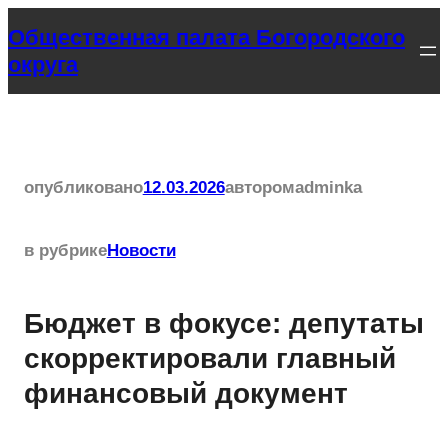
Перейти
Общественная палата Богородского
к
округа
содержимому
опубликовано
12.03.2026
автором
adminka
в рубрике
Новости
Бюджет в фокусе: депутаты
скорректировали главный
финансовый документ