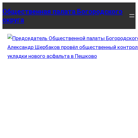
Перейти
Общественная палата Богородского
к
округа
содержимому