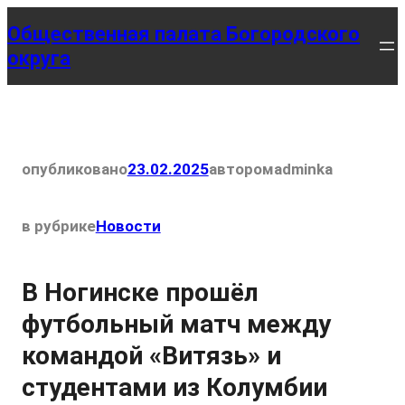
Перейти
Общественная палата Богородского
к
округа
содержимому
опубликовано
23.02.2025
автором
adminka
в рубрике
Новости
В Ногинске прошёл
футбольный матч между
командой «Витязь» и
студентами из Колумбии