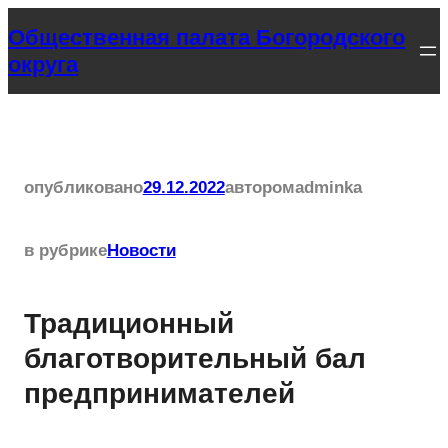
Перейти
Общественная палата Богородского
к
округа
содержимому
опубликовано
29.12.2022
автором
adminka
в рубрике
Новости
Традиционный
благотворительный бал
предпринимателей