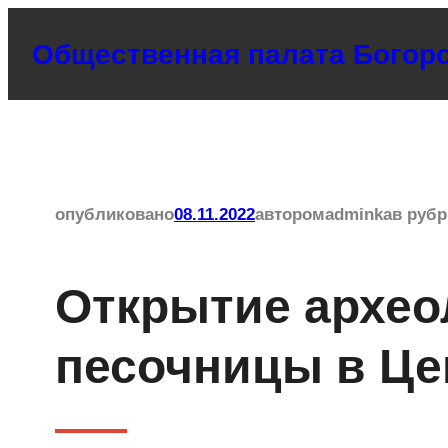
Перейти
Общественная палата Богоро
к
содержимому
опубликовано
08.11.2022
автором
adminka
в рубр
Открытие архео
песочницы в Це