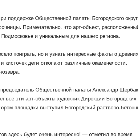
 при поддержке Общественной палаты Богородского округ
очницы. Примечательно, что арт-объект, расположенны
м Подмосковье и уникальным для нашего региона.
есело поиграть, но и узнать интересные факты о древни
и кисточек дети откопают различные окаменелости,
нозавра.
и председатель Общественной палаты Александр Щерба
л все эти арт-объекты художник Дирекции Богородских
нсором площадки выступил Богородский растворо-бетон
тов здесь будет очень интересно! — отметил во время