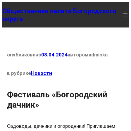
Перейти
Общественная палата Богородского
к
округа
содержимому
опубликовано
08.04.2024
автором
adminka
в рубрике
Новости
Фестиваль «Богородский
дачник»
Садоводы, дачники и огородники! Приглашаем