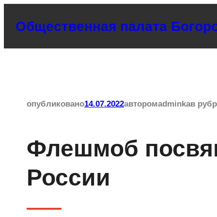
Перейти
Общественная палата Богоро
к
содержимому
опубликовано
14.07.2022
автором
adminka
в руб
Флешмоб посв
России