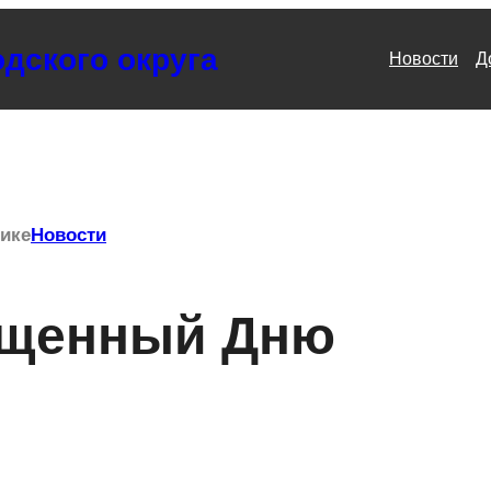
дского округа
Новости
Д
рике
Новости
ященный Дню